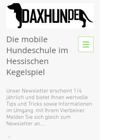
Die mobile
Hundeschule im
Hessischen
Kegelspiel
Unser Newsletter erscheint 1/4
jährlich und bietet Ihnen wertvolle
Tips und Tricks sowie Informationen
im Umgang mit Ihrem Vierbeiner.
Melden Sie sich gleich zum
Newsletter an....