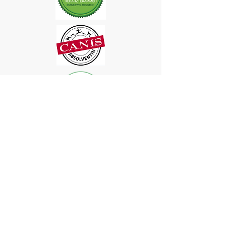
Die mobile Hundeschule im
Hessischen Kegelspiel
Sabine Dax
Zertifizierte Hundetrainerin und -
verhaltensberaterin
Am Hofberg 29
36132 Eiterfeld - Großentaft