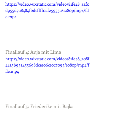
https://video.wixstatic.com/video/81fe48_aaf0
d955d7a8484fbdcffff0af25935a/1080p/mp4/fil
e.mp4
Finallauf 4: Anja mit Lima
https://video.wixstatic.com/video/81fe48_208f
44a5b95a455698dce106c10c7095/1080p/mp4/f
ile.mp4
Finallauf 5: Friederike mit Bajka