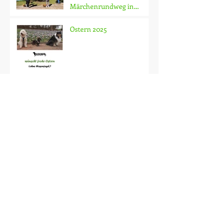
Märchenrundweg in
Hünfeld am Haselsee
Ostern 2025
Jahresrückblick 2024
Frohe Weihnachten
Bye bye Gassi-Hund
Sammy