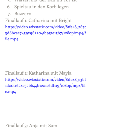
Spieltau in den Korb legen
Buzzern
Finallauf 1: Catharina mit Bright
https://video.wixstatic.com/video/81fe48_267c
3d6bcae745929622041b951e15b7/1080p/mp4/f
ile.mp4
Finallauf 2: Katharina mit Mayla
https://video.wixstatic.com/video/81fe48_e3bf
1d00f1624e52bb44b1e01c6df119/1080p/mp4/fil
e.mp4
Finallauf 3: Anja mit Sam