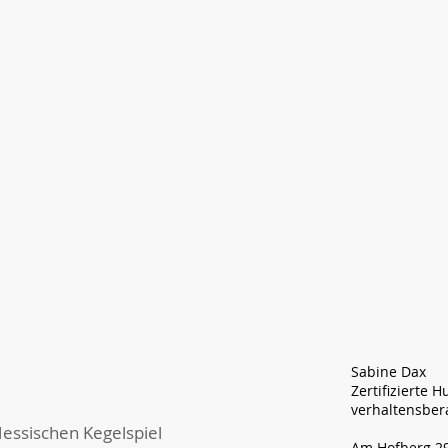
Sabine Dax
Zertifizierte 
verhaltensber
essischen Kegelspiel
Am Hofberg 2